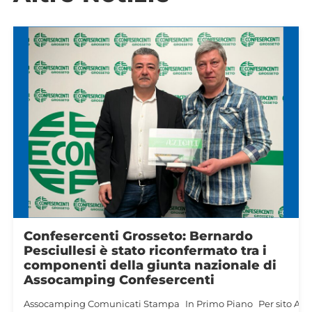
ASSOCAMPING CONFESERCENTI
AUGURA BUON LAVORO AL NEO
MINISTRO MAZZI
Assocamping
Comunicati Stampa
In Primo Piano
Per sito As
Assoturismo
22 Aprile 2026