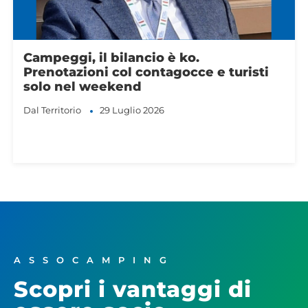
Assocamping Confesercenti E.R.:
Monica Saielli Presidente dell’Emilia-
Romagna entra nella Giunta Nazionale
Dal Territorio
In Primo Piano
22 Aprile 2026
ASSOCAMPING
Scopri i vantaggi di